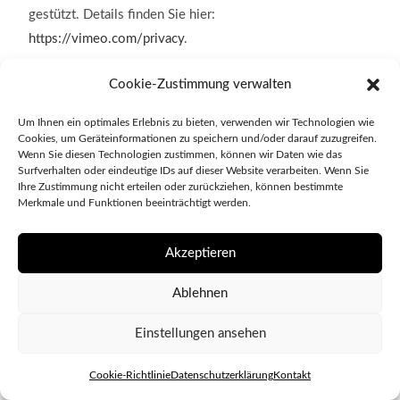
gestützt. Details finden Sie hier:
https://vimeo.com/privacy
.
Weitere Informationen zum Umgang mit Nutzerdaten
Cookie-Zustimmung verwalten
finden Sie in der Datenschutzerklärung von Vimeo unter:
Um Ihnen ein optimales Erlebnis zu bieten, verwenden wir Technologien wie
https://vimeo.com/privacy
.
Cookies, um Geräteinformationen zu speichern und/oder darauf zuzugreifen.
Wenn Sie diesen Technologien zustimmen, können wir Daten wie das
GOOGLE FONTS (LOKALES HOSTING)
Surfverhalten oder eindeutige IDs auf dieser Website verarbeiten. Wenn Sie
Ihre Zustimmung nicht erteilen oder zurückziehen, können bestimmte
Merkmale und Funktionen beeinträchtigt werden.
Diese Seite nutzt zur einheitlichen Darstellung von
Schriftarten so genannte Google Fonts, die von Google
Akzeptieren
bereitgestellt werden. Die Google Fonts sind lokal
installiert. Eine Verbindung zu Servern von Google findet
Ablehnen
dabei nicht statt.
Einstellungen ansehen
Weitere Informationen zu Google Fonts finden Sie unter
https://developers.google.com/fonts/faq
und in der
Cookie-Richtlinie
Datenschutzerklärung
Kontakt
Datenschutzerklärung von Google: